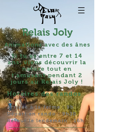
Relais Joly
Animations avec des ânes
Si tu as entre 7 et 14
ans, viens découvrir la
nature tout en
t'amusant pendant 2
jours au Relais Joly !
Horaires des randos
:
Arrivée à la ferme : 9h
Départ en rando : 9h30
Retour le lendemain : 16h