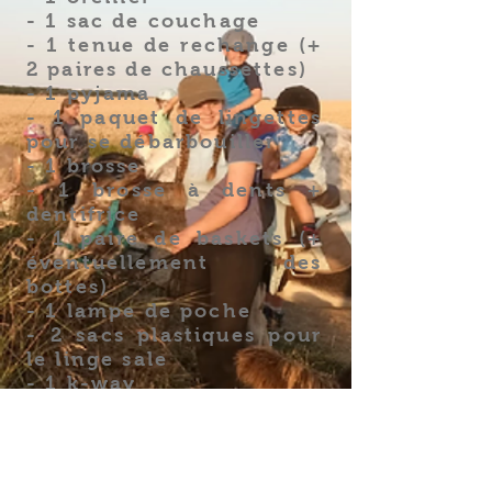
- 1 sac de couchage
- 1 tenue de rechange (+
2 paires de chaussettes)
- 1 pyjama
- 1 paquet de lingettes
pour se débarbouiller
- 1 brosse
- 1 brosse à dents +
dentifrice
- 1 paire de baskets (+
éventuellement des
bottes)
- 1 lampe de poche
- 2 sacs plastiques pour
le linge sale
- 1 k-way
- 1 casquette/chapeau
- 1 crème solaire
- Médicaments éventuels
(nous prévenir)