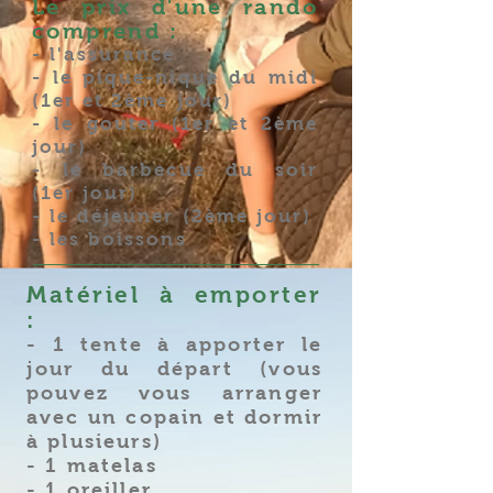
Le prix d'une rando
comprend :
- l'assurance
- le pique-nique du midi
(1er et 2ème jour)
- le gouter (1er et 2ème
jour)
- le barbecue du soir
(1er jour)
- le déjeuner (2ème jour)
- les boissons
Matériel à emporter
:
- 1 tente à apporter le
jour du départ (vous
pouvez vous arranger
avec un copain et dormir
à plusieurs)
- 1 matelas
- 1 oreiller