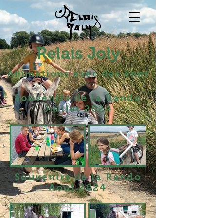
Relais Joly
Animations avec des ânes
Souvenirs de la Rando
Juillet 2024
Souvenirs de la Rando
Aout 2024